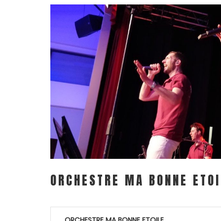
ORCHESTRE MA BONNE ETOI
Navigation
ORCHESTRE MA BONNE ETOILE