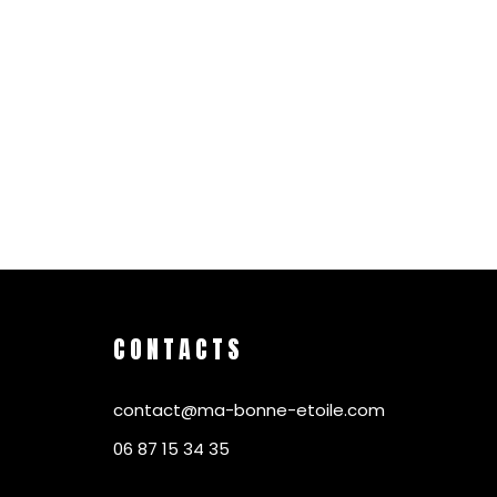
CONTACTS
contact@ma-bonne-etoile.com
06 87 15 34 35