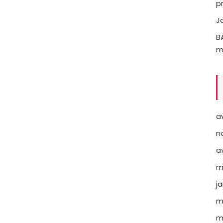
p
J
B
m
av
n
av
m
j
m
m