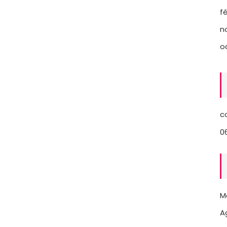
fé
n
o
c
0
M
A