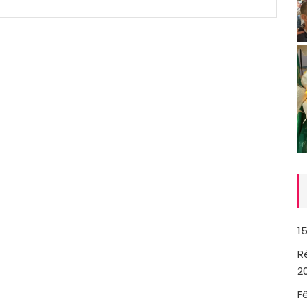
1
R
2
F