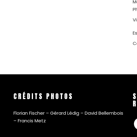
M
P
V
E
C
CRÉDITS PHOTOS
S
Florian Fischer – Gérard Lédig – David Bellembois
F
– Francis Metz