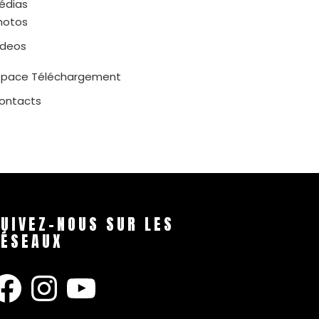
édias
hotos
ideos
space Téléchargement
ontacts
UIVEZ-NOUS SUR LES
RÉSEAUX
acebook
Instagram
YouTube